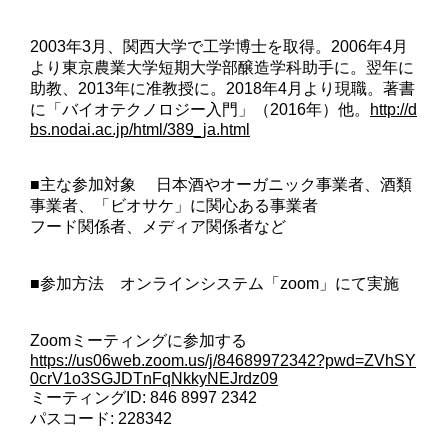
2003年3月、関西大学で工学博士を取得。2006年4月
より東京農業大学短期大学部醸造学科助手に。翌年に
助教、2013年に准教授に。2018年4月より現職。著書
に「バイオテクノロジー入門」（2016年）他。
http://d
bs.nodai.ac.jp/html/389_ja.html
■主な参加対象 日本酒やオーガニック事業者、酒類
事業者、「ビオサケ」に関心ある事業者
フード関係者、メディア関係者など
■参加方法 オンラインシステム「zoom」にて実施
Zoomミーティングに参加する
https://us06web.zoom.us/j/84689972342?pwd=ZVhSY
0crV1o3SGJDTnFqNkkyNEJrdz09
ミーティングID: 846 8997 2342
パスコード: 228342