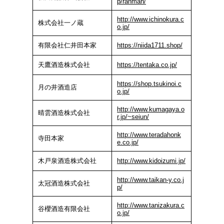
p/ranman/
http://www.ichinokura.c
株式会社一ノ蔵
o.jp/
有限会社仁井田本家
https://niida1711.shop/
天鷹酒造株式会社
https://tentaka.co.jp/
https://shop.tsukinoi.c
月の井酒造店
o.jp/
http://www.kumagaya.o
晴雲酒造株式会社
r.jp/~seiun/
http://www.teradahonk
寺田本家
e.co.jp/
木戸泉酒造株式会社
http://www.kidoizumi.jp/
http://www.taikan-y.co.j
太冠酒造株式会社
p/
http://www.tanizakura.c
谷櫻酒造有限会社
o.jp/