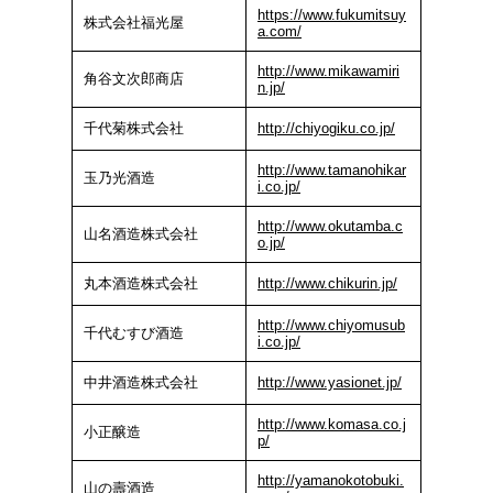
https://www.fukumitsuy
株式会社福光屋
a.com/
http://www.mikawamiri
角谷文次郎商店
n.jp/
千代菊株式会社
http://chiyogiku.co.jp/
http://www.tamanohikar
玉乃光酒造
i.co.jp/
http://www.okutamba.c
山名酒造株式会社
o.jp/
丸本酒造株式会社
http://www.chikurin.jp/
http://www.chiyomusub
千代むすび酒造
i.co.jp/
中井酒造株式会社
http://www.yasionet.jp/
http://www.komasa.co.j
小正醸造
p/
http://yamanokotobuki.
山の壽酒造